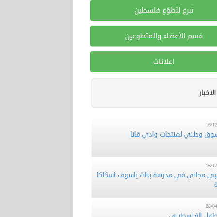
تبرع لتطوّع فلسطين
قسم الأعضاء والمتطوعين
اعلانات
16/12
 تطوع تشارك في فعالية تطوعية لقطف
ن (فزعة) في قرية فرخة بمحافظة سلفيت
الاخبار
16/12
وق وطني لمنتجات وادي قانا
16/12
بي مجاني في مدرسة بنات ياسوف اسكاكا
ة
08/04
لطفل الفلسطيني