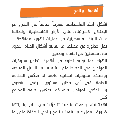
أهمية البرنامج:
تشكل
البيئة الفلسطينية مسرحاً اضافياً في الصراع مع
الإحتلال الاسرائيلي على الأرض الفلسطينية، ولطالما
عانت البيئة الفلسطينية من عمليات تهويد ممنهجة لا
تقل خطورة عن مختلف ما تعانيه أشكال الحياة الاخرى
في فلسطين من انتهاك وتدمير.
ناهيك
عما توليه تطوع من أهمية لتطوير سلوكيات
المواطن في الحفاظ على بيئته بشتى السبل المتاحة،
بوصفها سلوكيات انسانية عامة، إذ تعكس النظافة
العامة في أي مكان مستوى الرقي الشعبي
والسلوكي للمواطن فيه، كما تعكس ثقافة المجتمع
ككل...
لهذا
؛ فقد وضعت منظمة "تطوُّع" في سلم اولوياتها
ضرورة العمل على تنفيذ برنامج ريادي للحفاظ على ما