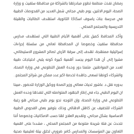
رمضان نفذت منظمة تطوع مبادرتها بالشراكة مع محافظة سلفيت و وزارة
الصحة، اليوم الاثنين، يوم طبي مجاني شمل العديد من الفحوصات الطبية
في مدرسة بنات ياسوف اسكاكا الثانوية، استهدف الطالبات والهيئة
التدريسية والمجتمع المحلي .
وأكد المحافظ كميل على أهمية الأيام الطبية التي تستهدف مدارس
محافظة سلفيت وخصوصا ان المحافظة تعاني من سلسلة إجراءات
إسرائيلية ممنهجة، تهدف إلى سرقة الأرض لصالح المشروع الاستيطاني،
مشيرا إلى أن هذا اليوم يجسد أهمية كبيرة كونه يلبي احتياجات طبية
لعدد من المواطنين. مثمنا دور وحدة العمل التطوعي في وزارة الصحة،
والشركاء كونها تسعى جاهدة لخدمة اكبر عدد ممكن من شرائح المجتمع .
بدوره نقل د. عاشور تحيات معالي وزير الصحة ووكيل الوزارة للحضور ، مبينا
ان اليوم الطبي جاء في إطار الجهود المتواصله التي تنفذها وحده العمل
التطوعي في وزارة الصحة، وإن التوجه نحو يوم طبي مجاني هو رغبة
الشركاء للتخفيف عن كاهل الاهالي وذلك بتوفير بعض الفحوص الطبية
الاساسية بشكل مجاني، وتقديم العلاج لها حسب الامكانيات وخصوصا أننا
نتحدث عن فئة شريحة متنوعة من المجتمع المحلي ، مشددا على اهمية
التعاون بين المؤسسات والمدارس كامر ضروري لخلق بيئة تعليمية صحية