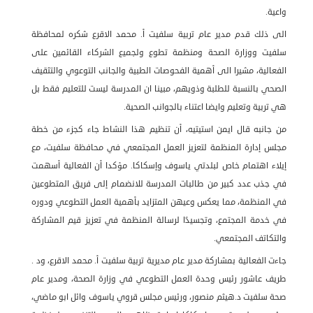
واعية.
الى ذلك قدم مدير عام تربية سلفيت أ. محمد الاقرع شكره لمحافظة
سلفيت ووزارة الصحة ومنظمة تطوع ولجميع الشركاء القائمين على
الفعالية، مشيرا الى أهمية الفحوصات الطبية والجانب التوعوي والتثقيف
الصحي بالنسبة للطلبة وذويهم، مبينا ان المدرسة ليست للتعليم فقط بل
هي تربية وتعليم وايضا اعتناء بالجوانب الصحية.
من جانبه قال ايمن استيتيه، أن تنظيم هذا النشاط جاء كجزء من خطة
مجلس إدارة المنظمة لتعزيز العمل المجتمعي في محافظة سلفيت، مع
إيلاء اهتمام خاص لبلدتي ياسوف وإسكاكا. مؤكدا أن الفعالية أسهمت
في جذب عدد كبير من طالبات المدرسة للانضمام إلى فريق المتطوعين
في المنظمة، مما يعكس وعيهن المتزايد بأهمية العمل التطوعي ودوره
في خدمة المجتمع، وتجسيدًا لرسالة المنظمة في تعزيز قيم المشاركة
والتكاتف المجتمعي.
جاءت الفعالية بمشاركة مدير عام مديرية تربية سلفيت أ. محمد الاقرع، ود .
طريف عاشور رئيس وحدة العمل التطوعي في وزارة الصحة، ومدير عام
صحة سلفيت د.هيثم منصور، ورئيس مجلس قروي ياسوف وائل ابو ماضي،