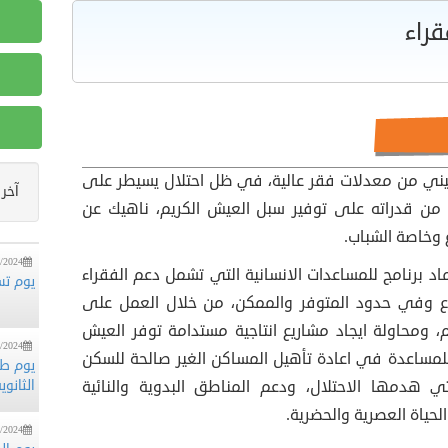
قراء
/2024
منظمة
ني من معدلات فقر عالية، في ظل احتلال يسيطر على
آخر 
الزيتو
د من قدراته على توفير سبل العيش الكريم، ناهيك عن
 وخاصة الشباب.
/2024
يوم تس
 برنامج للمساعدات الانسانية التي تشمل دعم الفقراء
ع وفي حدود المتوفر والممكن، من خلال العمل على
 ومحاولة ايجاد مشاريع انتاجية مستدامة توفر العيش
/2024
يوم ط
للمساعدة في اعادة تأهيل المساكن الغير صالحة للسكن
الثانوي
لتي هدمها الاحتلال، ودعم المناطق البدوية والنائية
حياة العصرية والحضرية.
/2024
يوم ا