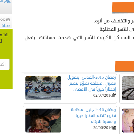
/2024
حملة م
والتخفيف من أثره.
 للأسر المحتاجة.
القائم
ناء المساكن الكريمة للأسر التي هدمت مساكنها بفعل
/2019
لت
وفد من
/2019
محافظ 
رمضان 2016-القدس: بتمويل
مصري، منظمة تطوُّع تنظم
إفطاراً خيرياً في الأقصى
/2019
منظمة
02/07/2016
رمضان 2016-جنين: منظمة
تطوع تنظم افطارا خيريا
وامسية للايتام
29/06/2016