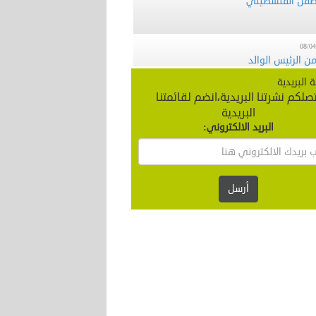
08/04
ن الرئيس الوالد
ة البريدية
24/09
صلكم نشرتنا البريدية،انضم لقائمتنا
 منظمة تطوع يزورمحافظ سلفيت‎‎‎‎‎
البريدية
البريد الالكتروني:
24/09
محافظة طوباس والاغوار الشمالية‎
أرسل
24/09
 تطوع تسلم كرسي كهربائي ‎