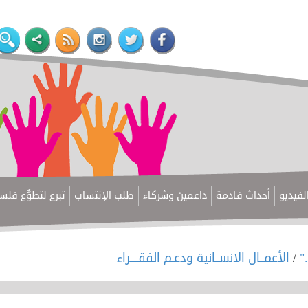
لفيديو
أحداث قادمة
داعمين وشركاء
طلب الإنتساب
تبرع لتطوُّع فل
."
/
الأعمــال الانســانية ودعـم الفقــــراء