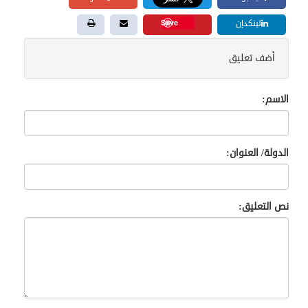
Save
لينكدإن
أضف تعليق
الاسم:
الدولة/ العنوان:
نص التعليق: